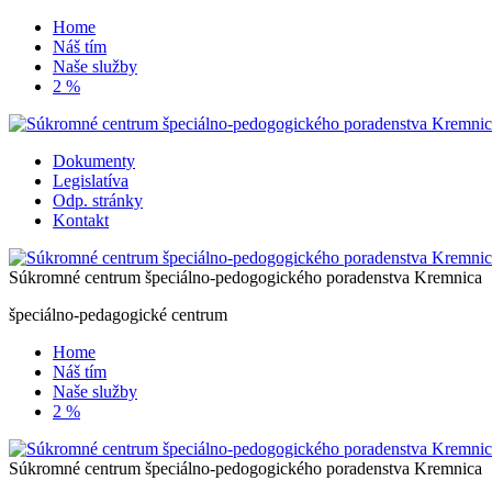
Skip
Home
to
Náš tím
content
Naše služby
2 %
Dokumenty
Legislatíva
Odp. stránky
Kontakt
Súkromné centrum špeciálno-pedogogického poradenstva Kremnica
špeciálno-pedagogické centrum
Home
Náš tím
Naše služby
2 %
Súkromné centrum špeciálno-pedogogického poradenstva Kremnica