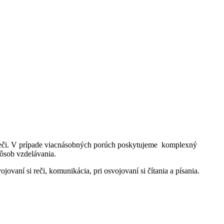
 reči. V prípade viacnásobných porúch poskytujeme komplexný
pôsob vzdelávania.
ovaní si reči, komunikácia, pri osvojovaní si čítania a písania.