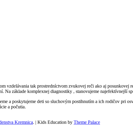
om vzdelávania tak prostredníctvom zvukovej reči ako aj posunkovej
ní. Na základe komplexnej diagnostiky , stanovujeme najefektívnejší s
eme a poskytujeme deti so sluchovým postihnutím a ich rodičov pri osvoj
cie a počutia.
denstva Kremnica
. | Kids Education by
Theme Palace